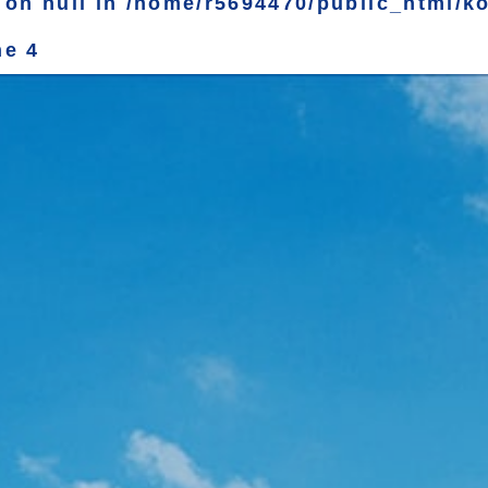
 on null in
/home/r5694470/public_html/k
ne
4