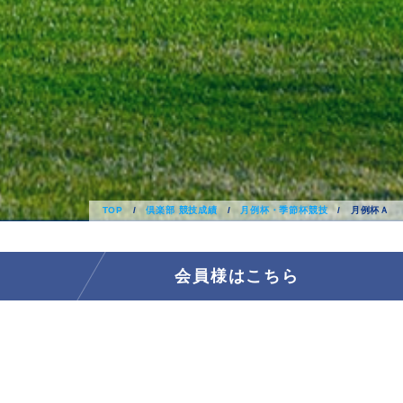
TOP
/
倶楽部 競技成績
/
月例杯・季節杯競技
/
月例杯Ａ
会員様はこちら