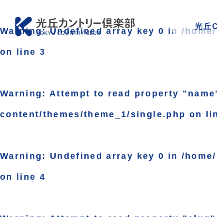
光丘
Warning
: Undefined array key 0 in
/home/
on line
3
Warning
: Attempt to read property "name
content/themes/theme_1/single.php
on li
Warning
: Undefined array key 0 in
/home/
on line
4