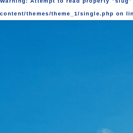
Warning
: Attempt to read property "slug"
content/themes/theme_1/single.php
on li