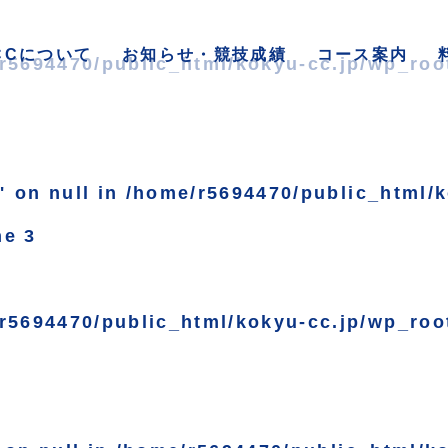
CCについて
お知らせ・競技成績
コース案内
r5694470/public_html/kokyu-cc.jp/wp_roo
" on null in
/home/r5694470/public_html/k
ne
3
r5694470/public_html/kokyu-cc.jp/wp_roo